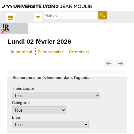
Aller
Navigation
Accès
Connexion
au
directs
contenu
Rechercher
Lundi 02 février 2026
Accueil
FR
Aujourd'hui
Cette semaine
Ce mois-ci
Actualités
Calendrier
Recherche d'un événement dans l'agenda
Thématique
Catégorie
Lieu