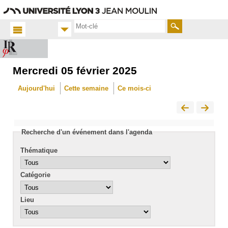
Aller
Navigation
Accès
Connexion
au
directs
contenu
Rechercher
Mercredi 05 février 2025
Accueil
FR
Aujourd'hui
Cette semaine
Ce mois-ci
Actualités
Calendrier
Recherche d'un événement dans l'agenda
Thématique
Catégorie
Lieu