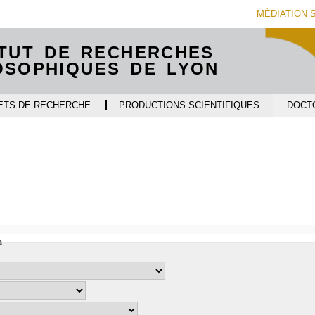
Aller
Navigation
Accès
Connexion
MÉDIATION 
au
directs
contenu
ITUT DE RECHERCHES
OSOPHIQUES DE LYON
ETS DE RECHERCHE
PRODUCTIONS SCIENTIFIQUES
DOCT
i
a