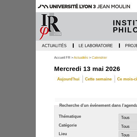
INST
PHIL
ACTUALITÉS
LE LABORATOIRE
PROJ
Accueil FR
Actualités
Calendrier
Mercredi 13 mai 2026
Aujourd'hui
Cette semaine
Ce mois-c
Recherche d'un événement dans l'agend
Thématique
Catégorie
Lieu