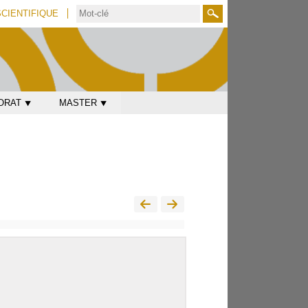
SCIENTIFIQUE
Rechercher
ORAT ⯆
MASTER ⯆