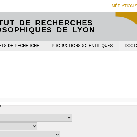
Aller
Navigation
Accès
Connexion
MÉDIATION 
au
directs
contenu
ITUT DE RECHERCHES
OSOPHIQUES DE LYON
ETS DE RECHERCHE
PRODUCTIONS SCIENTIFIQUES
DOCT
i
a