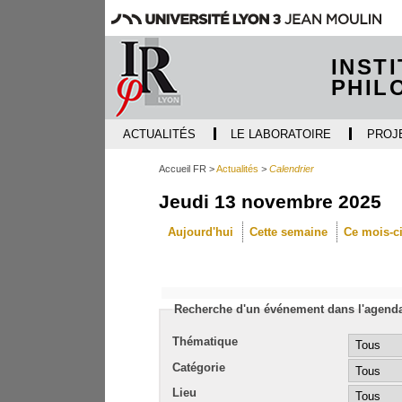
INST
PHIL
ACTUALITÉS
LE LABORATOIRE
PROJ
Accueil FR
Actualités
Calendrier
Jeudi 13 novembre 2025
Aujourd'hui
Cette semaine
Ce mois-c
Recherche d'un événement dans l'agend
Thématique
Catégorie
Lieu