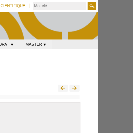
SCIENTIFIQUE
Rechercher
ORAT ⯆
MASTER ⯆