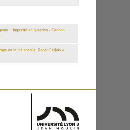
enre : l'impunité en question - Gender-
y
mps de la mélancolie. Roger Caillois &