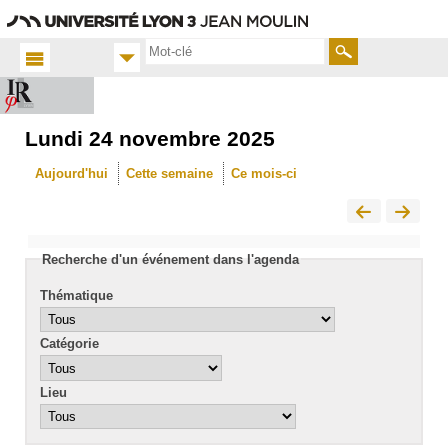
Aller
Navigation
Accès
Connexion
au
directs
contenu
Rechercher
Lundi 24 novembre 2025
Accueil
FR
Aujourd'hui
Cette semaine
Ce mois-ci
Actualités
Calendrier
Recherche d'un événement dans l'agenda
Thématique
Catégorie
Lieu