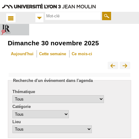
Aller
Navigation
Accès
Connexion
au
directs
contenu
Rechercher
Dimanche 30 novembre 2025
Accueil
FR
Aujourd'hui
Cette semaine
Ce mois-ci
Actualités
Calendrier
Recherche d'un événement dans l'agenda
Thématique
Catégorie
Lieu