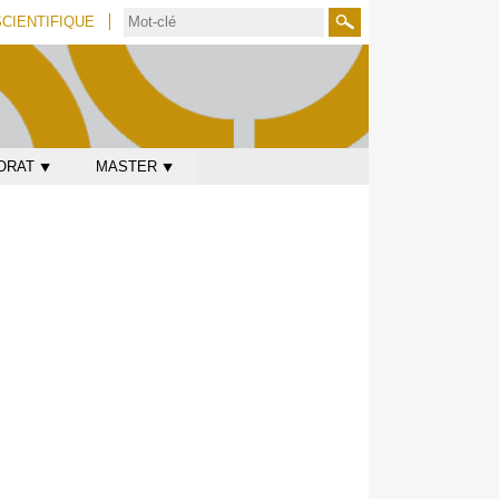
SCIENTIFIQUE
Rechercher
ORAT ⯆
MASTER ⯆