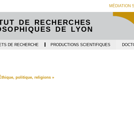
Aller
Navigation
Accès
Connexion
MÉDIATION 
au
directs
contenu
ITUT DE RECHERCHES
OSOPHIQUES DE LYON
ETS DE RECHERCHE
PRODUCTIONS SCIENTIFIQUES
DOCT
thique, politique, religions »