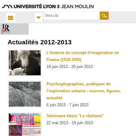
Aller
Navigation
Accès
Connexion
au
directs
contenu
Rechercher
Actualités 2012-2013
Accueil
FR
L'histoire du concept d'imagination en
Actualités
France (1918-1945)
Toutes
19 juin 2013 - 20 juin 2013
les actus
Psychogéographies, poétiques de
l’exploration urbaine : sources, figures,
actualité
6 juin 2013 - 7 juin 2013
Séminaire Hexis "Le réalisme"
22 mai 2013 - 19 juin 2013