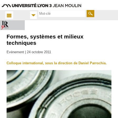
Aller
Navigation
Accès
Connexion
au
directs
contenu
Rechercher
Formes, systèmes et milieux
Accueil
FR
techniques
Actualités
Evènement |
24 octobre 2011
Toutes
les actus
Colloque international, sous la direction de Daniel Parrochia.