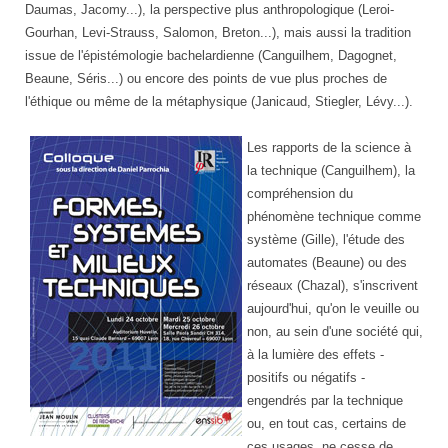
Daumas, Jacomy...), la perspective plus anthropologique (Leroi-
Gourhan, Levi-Strauss, Salomon, Breton...), mais aussi la tradition
issue de l'épistémologie bachelardienne (Canguilhem, Dagognet,
Beaune, Séris...) ou encore des points de vue plus proches de
l'éthique ou même de la métaphysique (Janicaud, Stiegler, Lévy...).
Les rapports de la science à
la technique (Canguilhem), la
compréhension du
phénomène technique comme
système (Gille), l'étude des
automates (Beaune) ou des
réseaux (Chazal), s'inscrivent
aujourd'hui, qu'on le veuille ou
non, au sein d'une société qui,
à la lumière des effets -
positifs ou négatifs -
engendrés par la technique
ou, en tout cas, certains de
ces usages, ne cesse de