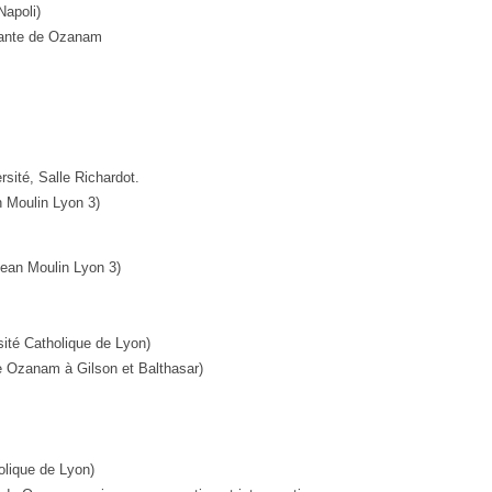
Napoli)
Dante de Ozanam
rsité, Salle Richardot.
n Moulin Lyon 3)
Jean Moulin Lyon 3)
ité Catholique de Lyon)
e Ozanam à Gilson et Balthasar)
olique de Lyon)