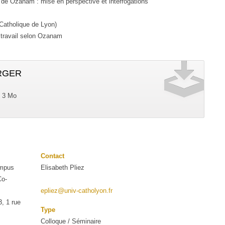
s de Ozanam : mise en perspective et interrogations
Catholique de Lyon)
le travail selon Ozanam
RGER
 3 Mo
Contact
ampus
Elisabeth Pliez
Co-
epliez@univ-catholyon.fr
3, 1 rue
Type
Colloque / Séminaire