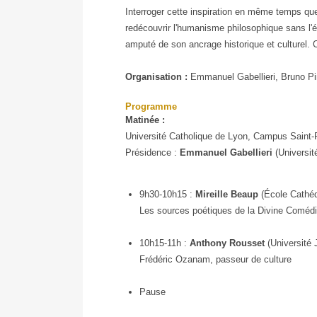
Journée
Interroger cette inspiration en même temps que
d'étude
redécouvrir l'humanisme philosophique sans l'é
24
amputé de son ancrage historique et culturel. C
mai
2019
Organisation :
Emmanuel Gabellieri, Bruno Pi
Programme
Matinée :
Université Catholique de Lyon, Campus Saint-P
Présidence :
Emmanuel Gabellieri
(Universit
9h30-10h15 :
Mireille Beaup
(École Cathéd
Les sources poétiques de la Divine Coméd
10h15-11h :
Anthony Rousset
(Université
Frédéric Ozanam, passeur de culture
Pause