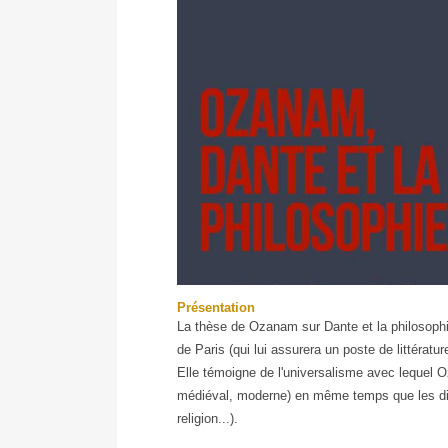
Présentation
Ozanam,
La thèse de Ozanam sur Dante et la philosophi
Dante
de Paris (qui lui assurera un poste de littérat
et
Elle témoigne de l'universalisme avec lequel O
la
médiéval, moderne) en même temps que les diffé
philosophie
religion...).
-