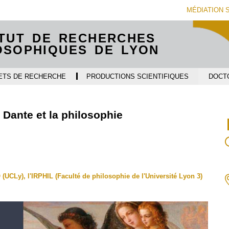
Aller
Navigation
Accès
Connexion
MÉDIATION 
au
directs
contenu
ITUT DE RECHERCHES
OSOPHIQUES DE LYON
ETS DE RECHERCHE
PRODUCTIONS SCIENTIFIQUES
DOCT
 Dante et la philosophie
UCLy), l'IRPHIL (Faculté de philosophie de l'Université Lyon 3)