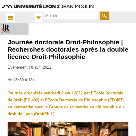
Aller
Navigation
Accès
Connexion
au
directs
contenu
Rechercher
Journée doctorale Droit-Philosophie |
Accueil
FR
Recherches doctorales après la double
licence Droit-Philosophie
Actualités
Toutes
Evènement |
8 avril 2022
les actus
de 13h30 à 18h
Journée organisée vendredi 8 avril 2022 par l’École Doctorale
de Droit (ED 492) et l’École Doctorale de Philosophie (ED 487),
en partenariat avec le Groupe de recherche en philosophie du
droit de Lyon (DroitPhiL).