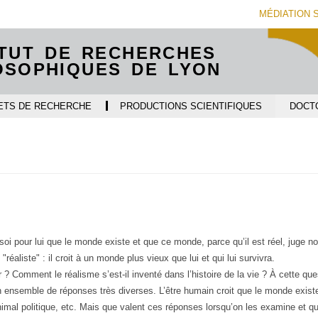
Aller
Navigation
Accès
Connexion
MÉDIATION 
au
directs
contenu
ITUT DE RECHERCHES
OSOPHIQUES DE LYON
ETS DE RECHERCHE
PRODUCTIONS SCIENTIFIQUES
DOCT
e soi pour lui que le monde existe et que ce monde, parce qu’il est réel, juge n
éaliste" : il croit à un monde plus vieux que lui et qui lui survivra.
? Comment le réalisme s’est-il inventé dans l’histoire de la vie ? À cette que
un ensemble de réponses très diverses. L’être humain croit que le monde existe
animal politique, etc. Mais que valent ces réponses lorsqu’on les examine et qu