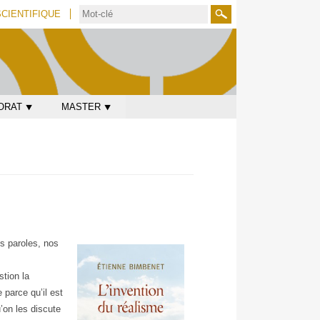
SCIENTIFIQUE
Rechercher
ORAT ⯆
MASTER ⯆
os paroles, nos
stion la
 parce qu’il est
’on les discute