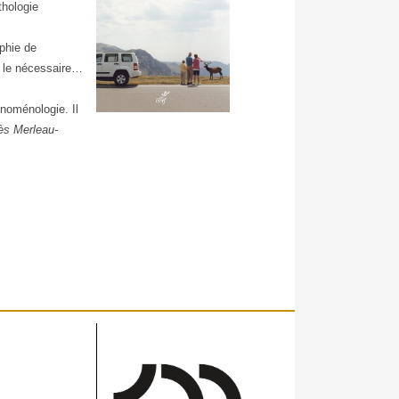
thologie
ophie de
et le nécessaire…
noménologie. Il
ès Merleau-