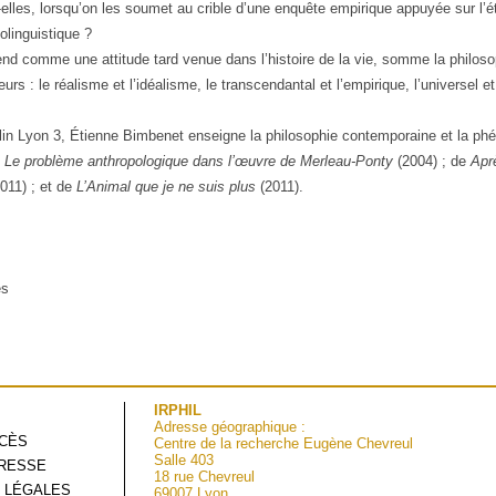
les, lorsqu’on les soumet au crible d’une enquête empirique appuyée sur l’é
olinguistique ?
ntend comme une attitude tard venue dans l’histoire de la vie, somme la philos
rs : le réalisme et l’idéalisme, le transcendantal et l’empirique, l’universel 
lin Lyon 3,
Étienne Bimbenet
enseigne la philosophie contemporaine et la phé
. Le problème anthropologique dans l’œuvre de Merleau-Ponty
(2004) ; de
Apr
011) ; et de
L’Animal que je ne suis plus
(2011).
es
IRPHIL
Adresse géographique :
CCÈS
Centre de la recherche Eugène Chevreul
Salle 403
RESSE
18 rue Chevreul
 LÉGALES
69007 Lyon