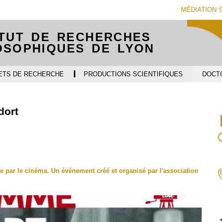
Aller
Navigation
Accès
Connexion
MÉDIATION 
au
directs
contenu
ITUT DE RECHERCHES
OSOPHIQUES DE LYON
ETS DE RECHERCHE
PRODUCTIONS SCIENTIFIQUES
DOCT
dort
e par le cinéma. Un événement créé et organisé par l'association