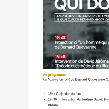
Au programme
Philociné
Un homme qui dort
de
Bernard
Queysanne
(1
-
Un
homme
18h :
Projection du film
qui
19h30 :
Intervention de
Jérôme
David
,
Pro
dort
Bloom
"