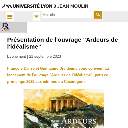
Aller
Navigation
Accès
Connexion
au
directs
contenu
Rechercher
Présentation de l'ouvrage "Ardeurs de
Accueil
FR
l'idéalisme"
Actualités
Evènement |
21 septembre 2023
Toutes
les actus
François Danzé et Guillaume Dreidemie vous convient au
lancement de l'ouvrage "Ardeurs de l'idéalisme", paru ce
printemps 2023 aux éditions du Cosmogone.