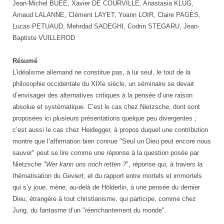
Jean-Michel BUÉE, Xavier DE COURVILLE, Anastasia KLUG,
Arnaud LALANNE, Clément LAYET, Yoann LOIR, Claire PAGÈS,
Lucas PETUAUD, Mehrdad SADEGHI, Codrin STEGARU, Jean-
Baptiste VUILLEROD
Résumé
L’idéalisme allemand ne constitue pas, à lui seul, le tout de la
philosophie occidentale du XIXe siècle, un séminaire se devait
d’envisager des alternatives critiques à la pensée d’une raison
absolue et systématique. C’est le cas chez Nietzsche, dont sont
proposées ici plusieurs présentations quelque peu divergentes ;
c’est aussi le cas chez Heidegger, à propos duquel une contribution
montre que l’affirmation bien connue "Seul un Dieu peut encore nous
sauver" peut se lire comme une réponse à la question posée par
Nietzsche
"Wer kann uns noch retten ?
", réponse qui, à travers la
thématisation du
Geviert
, et du rapport entre mortels et immortels
qui s’y joue, mène, au-delà de Hölderlin, à une pensée du dernier
Dieu, étrangère à tout christianisme, qui participe, comme chez
Jung, du fantasme d’un "réenchantement du monde".