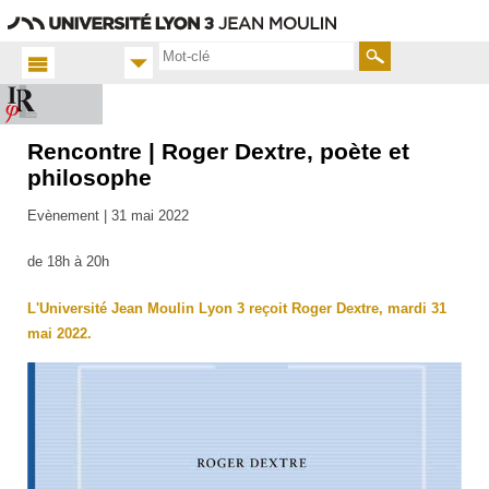
Aller
Navigation
Accès
Connexion
au
directs
contenu
Rechercher
Rencontre | Roger Dextre, poète et
Accueil
FR
philosophe
Actualités
Evènement |
31 mai 2022
Toutes
les actus
de 18h à 20h
L'Université Jean Moulin Lyon 3 reçoit Roger Dextre, mardi 31
mai 2022.