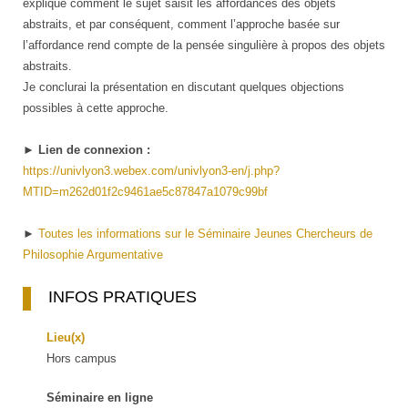
explique comment le sujet saisit les affordances des objets
abstraits, et par conséquent, comment l’approche basée sur
l’affordance rend compte de la pensée singulière à propos des objets
abstraits.
Je conclurai la présentation en discutant quelques objections
possibles à cette approche.
► Lien de connexion :
https://univlyon3.webex.com/univlyon3-en/j.php?
MTID=m262d01f2c9461ae5c87847a1079c99bf
►
Toutes les informations sur le Séminaire Jeunes Chercheurs de
Philosophie Argumentative
INFOS PRATIQUES
Lieu(x)
Hors campus
Séminaire en ligne