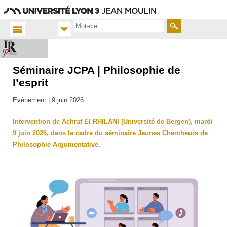
Aller
Navigation
Accès
Connexion
au
directs
contenu
Rechercher
Séminaire JCPA | Philosophie de
Accueil
FR
l’esprit
Actualités
Evènement |
9 juin 2026
Toutes
les actus
Intervention de Achraf El RHILANI (Université de Bergen), mardi
9 juin 2026, dans le cadre du séminaire Jeunes Chercheurs de
Philosophie Argumentative.