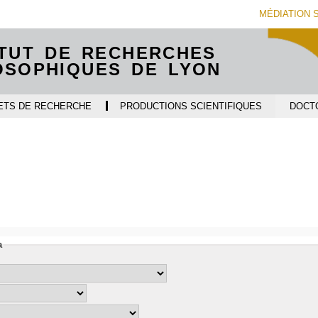
Aller
Navigation
Accès
Connexion
MÉDIATION 
au
directs
contenu
ITUT DE RECHERCHES
OSOPHIQUES DE LYON
ETS DE RECHERCHE
PRODUCTIONS SCIENTIFIQUES
DOCT
i
a