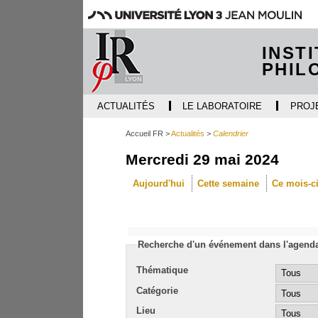
INST
PHIL
ACTUALITÉS
LE LABORATOIRE
PROJ
Accueil FR
Actualités
Calendrier
Mercredi 29 mai 2024
Aujourd'hui
Cette semaine
Ce mois-c
Recherche d'un événement dans l'agend
Thématique
Catégorie
Lieu