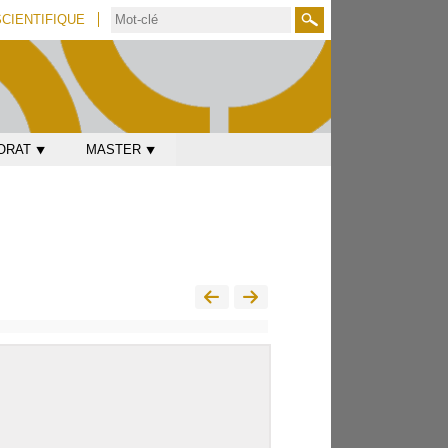
SCIENTIFIQUE
Rechercher
ORAT ⯆
MASTER ⯆