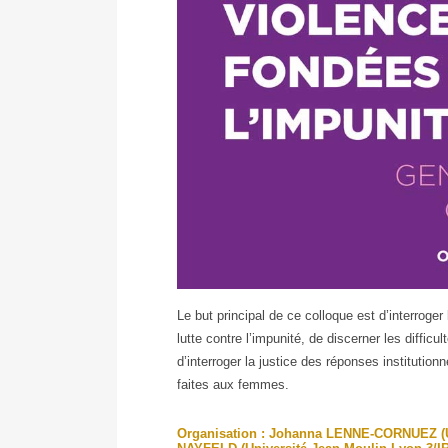
Colloque
Le but principal de ce colloque est d’interroge
international
lutte contre l’impunité, de discerner les difficu
et
d’interroger la justice des réponses institutio
interdisciplinaire
faites aux femmes.
:
Violences
Organisation : Johanna LENNE-CORNUEZ (Un