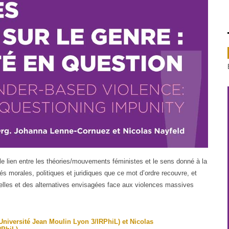
r le lien entre les théories/mouvements féministes et le sens donné à la
ltés morales, politiques et juridiques que ce mot d’ordre recouvre, et
nnelles et des alternatives envisagées face aux violences massives
iversité Jean Moulin Lyon 3/IRPhiL)
et Nicolas