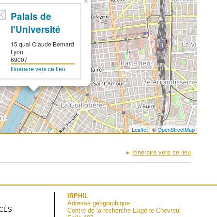
×
Palais de
l'Université
15 quai Claude Bernard
Lyon
69007
Itinéraire vers ce lieu
Leaflet
| ©
OpenStreetMap
Itinéraire vers ce lieu
IRPHIL
Adresse géographique :
CCÈS
Centre de la recherche Eugène Chevreul