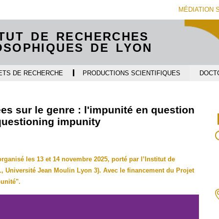
Aller
Navigation
Accès
Connexion
MÉDIATION 
au
directs
contenu
ITUT DE RECHERCHES
OSOPHIQUES DE LYON
ETS DE RECHERCHE
PRODUCTIONS SCIENTIFIQUES
DOCT
es sur le genre : l'impunité en question
questioning impunity
organisé les 13 et 14 novembre 2025, porté par l’Institut de
 Université Jean Moulin Lyon 3). Avec le financement du Projet
unité".