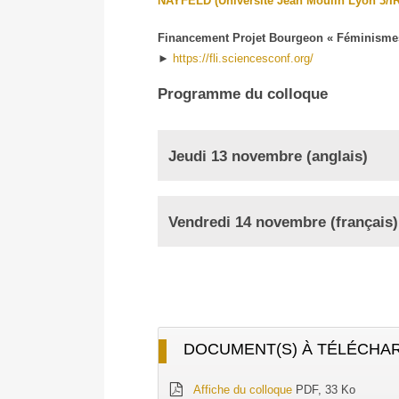
NAYFELD (Université Jean Moulin Lyon 3/I
fondées
sur
Financement Projet Bourgeon « Féminismes e
le
►
https://fli.sciencesconf.org/
genre
:
Programme du colloque
l'impunité
en
question
Jeudi 13 novembre (anglais)
-
Gender-
based
Vendredi 14 novembre (français)
violence:
questioning
impunity
DOCUMENT(S) À TÉLÉCHA
Affiche du colloque
PDF, 33 Ko