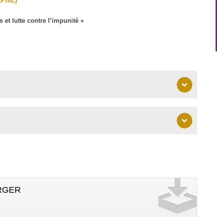
RPhiL)
t lutte contre l’impunité »
RGER