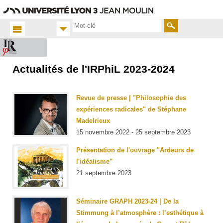
Aller
Navigation
Accès
Connexion
au
directs
contenu
Rechercher
Actualités de l'IRPhiL 2023-2024
Accueil
FR
Actualités
Revue de presse | "Philosophie des
Toutes
expériences radicales" de Stéphane
les actus
Madelrieux
15 novembre 2022 - 25 septembre 2023
Présentation de l'ouvrage "Ardeurs de
l'idéalisme"
21 septembre 2023
Séminaire GRAPH 2023-24 | De la
Stimmung à l’atmosphère : l’esthétique à